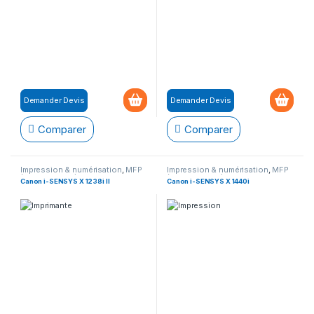
Demander Devis
Demander Devis
Comparer
Comparer
Impression & numérisation
,
MFP
Impression & numérisation
,
MFP
(Multifonction)
(Multifonction)
Canon i-SENSYS X 1238i II
Canon i-SENSYS X 1440i