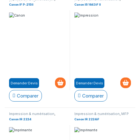
Numérisation
,
Scanner de
Imprimante
Canon IF P-215II
Canon IR 1643iF II
documents
Demander Devis
Demander Devis
Comparer
Comparer
Impression & numérisation
,
Impression & numérisation
,
MFP
Imprimante
(Multifonction)
Canon IR 2224
Canon IR 2224iF