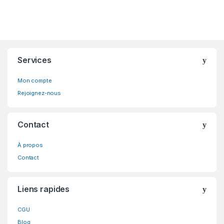
Brands Carousel
Services
Mon compte
Rejoignez-nous
Contact
À propos
Contact
Liens rapides
CGU
Blog