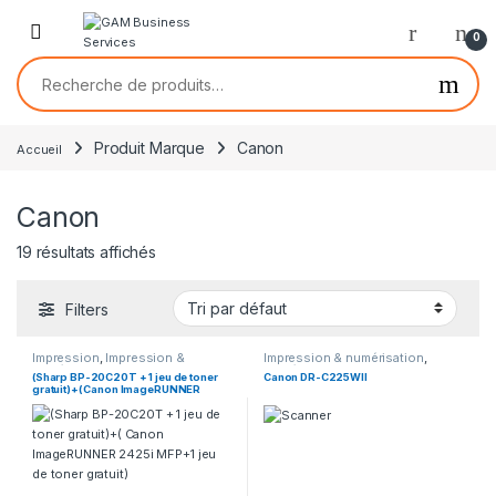
0
Produit Marque
Canon
Accueil
Canon
19 résultats affichés
Filters
Impression
,
Impression &
Impression & numérisation
,
numérisation
,
MFP
Numérisation
,
Scanner de
(Sharp BP-20C20T + 1 jeu de toner
Canon DR-C225WII
(Multifonction)
documents
gratuit)+( Canon ImageRUNNER
2425i MFP+1 jeu de toner gratuit)