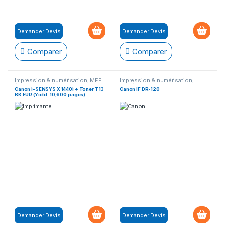
Demander Devis
Demander Devis
Comparer
Comparer
Impression & numérisation
,
MFP
Impression & numérisation
,
(Multifonction)
Numérisation
,
Scanner de
Canon i-SENSYS X 1440i + Toner T13
Canon IF DR-120
documents
BK EUR (Yield :10,600 pages)
Demander Devis
Demander Devis