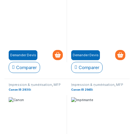
Demander Devis
Demander Devis
Comparer
Comparer
Impression & numérisation
,
MFP
Impression & numérisation
,
MFP
(Multifonction)
(Multifonction)
Canon IR 2930i
Canon IR 2945i