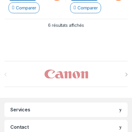
Comparer
Comparer
6 résultats affichés
Brands Carousel
Services
Contact