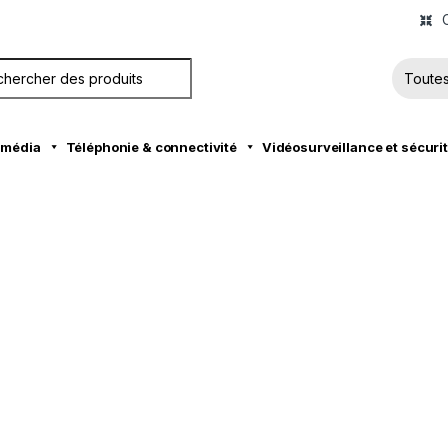
C
ch for:
timédia
Téléphonie & connectivité
Vidéosurveillance et sécuri