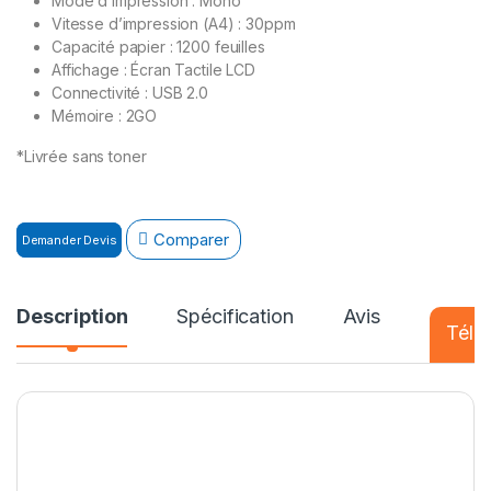
Mode d’impression : Mono
Vitesse d’impression (A4) : 30ppm
Capacité papier : 1200 feuilles
Affichage : Écran Tactile LCD
Connectivité : USB 2.0
Mémoire :
2GO
*Livrée sans toner
Comparer
Demander Devis
Description
Spécification
Avis
Téléc