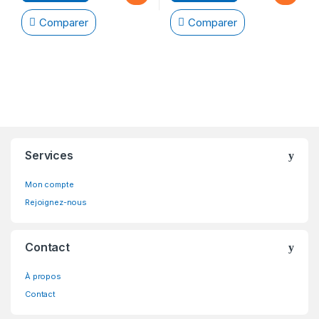
Comparer
Comparer
Brands Carousel
Services
Mon compte
Rejoignez-nous
Contact
À propos
Contact