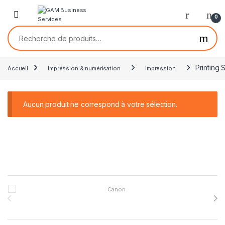
0
Printing 
Accueil
Impression & numérisation
Impression
Aucun produit ne correspond à votre sélection.
Brands Carousel