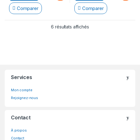
Comparer
Comparer
6 résultats affichés
Brands Carousel
Services
Mon compte
Rejoignez-nous
Contact
À propos
Contact