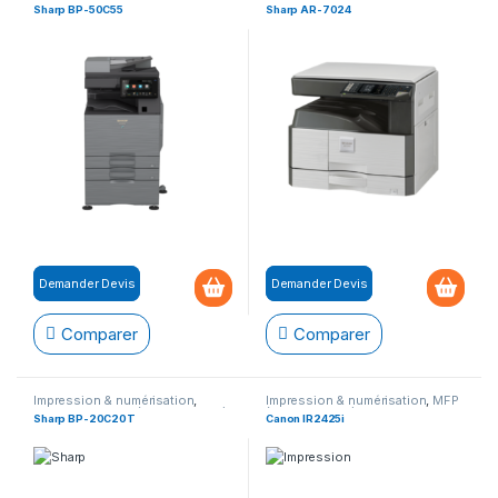
Impression
,
MFP (Multifonction)
(Multifonction)
Sharp BP-50C55
Sharp AR-7024
Demander Devis
Demander Devis
Comparer
Comparer
Impression & numérisation
,
Impression & numérisation
,
MFP
Impression
,
MFP (Multifonction)
(Multifonction)
Sharp BP-20C20T
Canon IR2425i