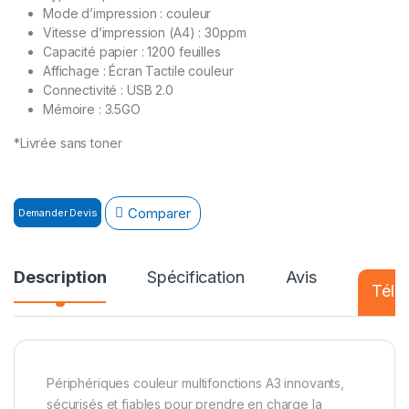
Mode d’impression : couleur
Vitesse d’impression (A4) : 30ppm
Capacité papier : 1200 feuilles
Affichage : Écran Tactile couleur
Connectivité : USB 2.0
Mémoire :
3.5GO
*Livrée sans toner
Comparer
Demander Devis
Description
Spécification
Avis
Téléc
Périphériques couleur multifonctions A3 innovants,
sécurisés et fiables pour prendre en charge la