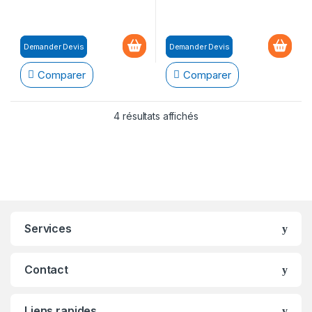
Demander Devis
Demander Devis
Comparer
Comparer
4 résultats affichés
Brands Carousel
Services
Contact
Liens rapides