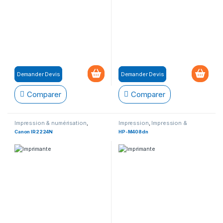
Demander Devis
Demander Devis
Comparer
Comparer
Impression & numérisation
,
Impression
,
Impression &
Imprimante
numérisation
,
Imprimante
Canon IR2224N
HP-M408dn