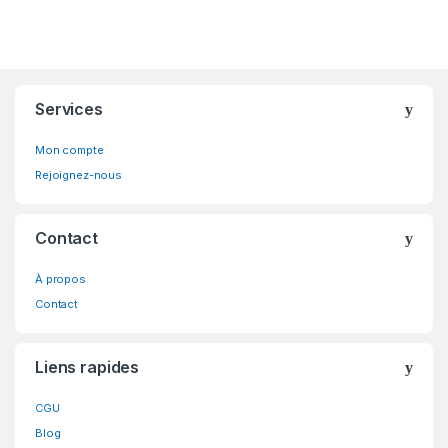
Brands Carousel
Services
Mon compte
Rejoignez-nous
Contact
À propos
Contact
Liens rapides
CGU
Blog