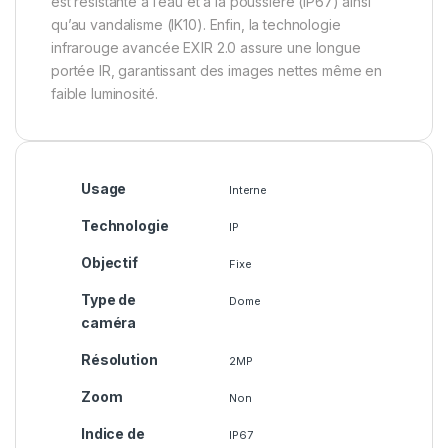
est résistante à l’eau et à la poussière (IP67) ainsi
qu’au vandalisme (IK10). Enfin, la technologie
infrarouge avancée EXIR 2.0 assure une longue
portée IR, garantissant des images nettes même en
faible luminosité.
Usage
Interne
Technologie
IP
Objectif
Fixe
Type de
Dome
caméra
Résolution
2MP
Zoom
Non
Indice de
IP67