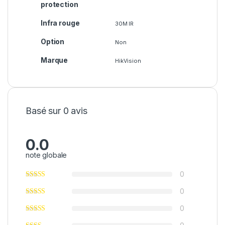
protection
Infra rouge
30M IR
Option
Non
Marque
HikVision
Basé sur 0 avis
0.0
note globale
0
0
0