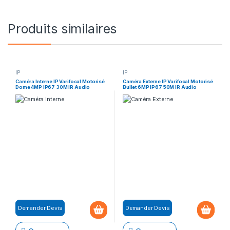
Produits similaires
IP
IP
Caméra Interne IP Varifocal Motorisé
Caméra Externe IP Varifocal Motorisé
Dome 4MP IP67 30M IR Audio
Bullet 6MP IP67 50M IR Audio
Demander Devis
Demander Devis