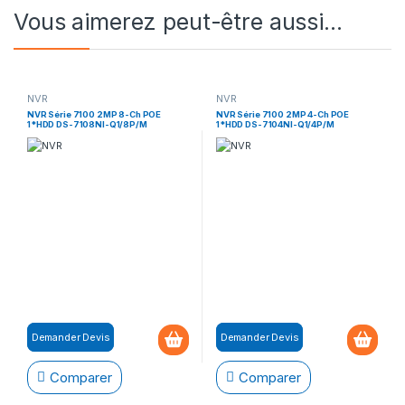
Vous aimerez peut-être aussi…
NVR
NVR
NVR Série 7100 2MP 8-Ch POE
NVR Série 7100 2MP 4-Ch POE
1*HDD DS-7108NI-Q1/8P/M
1*HDD DS-7104NI-Q1/4P/M
Demander Devis
Demander Devis
Comparer
Comparer