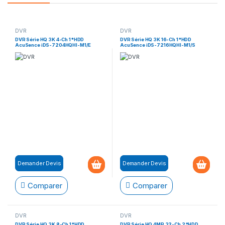
DVR
DVR
DVR Série HQ 3K 4-Ch 1*HDD
DVR Série HQ 3K 16-Ch 1*HDD
AcuSence iDS-7204HQHI-M1/E
AcuSence iDS-7216HQHI-M1/S
Demander Devis
Demander Devis
Comparer
Comparer
DVR
DVR
DVR Série HQ 3K 8-Ch 1*HDD
DVR Série HQ 4MP 32-Ch 2*HDD