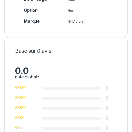
Option
Non
Marque
HikVision
Basé sur 0 avis
0.0
note globale
0
0
0
0
0