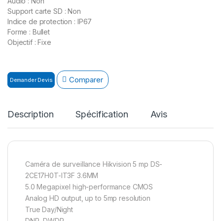
Audio : Non
Support carte SD : Non
Indice de protection : IP67
Forme : Bullet
Objectif : Fixe
Comparer
Demander Devis
Description
Spécification
Avis
Caméra de surveillance Hikvision 5 mp DS-
2CE17H0T-IT3F 3.6MM
5.0 Megapixel high-performance CMOS
Analog HD output, up to 5mp resolution
True Day/Night
DNR, DWDR