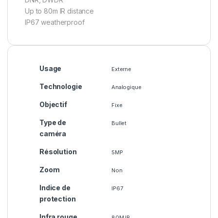
Up to 80m IR distance
IP67 weatherproof
Usage
Externe
Technologie
Analogique
Objectif
Fixe
Type de
Bullet
caméra
Résolution
5MP
Zoom
Non
Indice de
IP67
protection
Infra rouge
80M IR