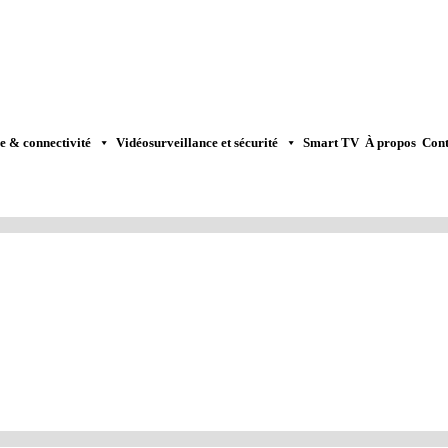
e & connectivité
Vidéosurveillance et sécurité
Smart TV
À propos
Cont