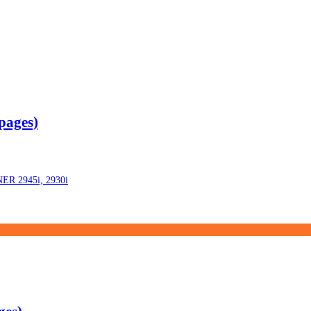
pages)
ER 2945i, 2930i