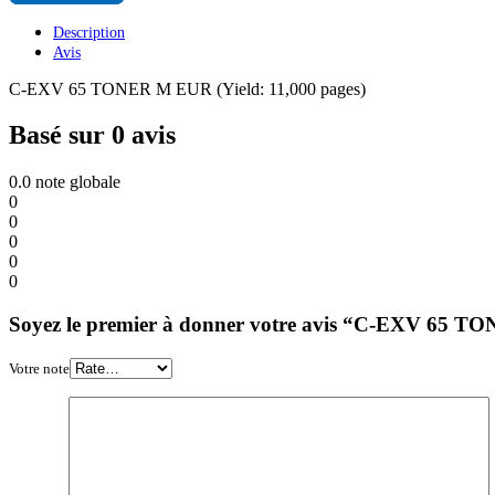
Description
Avis
C-EXV 65 TONER M EUR (Yield: 11,000 pages)
Basé sur 0 avis
0.0
note globale
0
0
0
0
0
Soyez le premier à donner votre avis “C-EXV 65 TO
Votre note