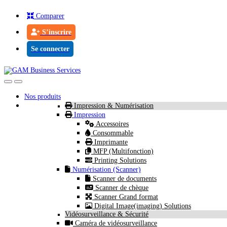
Comparer
S’inscrire
Se connecter
Nos produits
Impression & Numérisation
Impression
Accessoires
Consommable
Imprimante
MFP (Multifonction)
Printing Solutions
Numérisation (Scanner)
Scanner de documents
Scanner de chèque
Scanner Grand format
Digital Image(imaging) Solutions
Vidéosurveillance & Sécurité
Caméra de vidéosurveillance