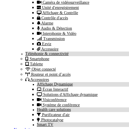
Caméra de vidéosurveillance
Unité d'enregistrement
Affichage & Contrôle
Contrôle d'accès
Alarme
Audio & Détection
Interphonie & Vidéo
Transmission
Ezviz
Accessoire
Téléphonie & connectivité
Smartphone
Tablette
Objet connecté
Routeur et point d’accès
Accessoires
Affichage Dynamique
Écran Interactif
Solutions d'Affichage dynamique
Visiconférence
Système de conférence
Health care solutions
Purificateur d'air
Photocatalyse
Smart TV