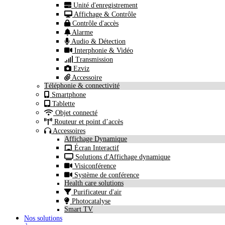
Unité d'enregistrement
Affichage & Contrôle
Contrôle d'accès
Alarme
Audio & Détection
Interphonie & Vidéo
Transmission
Ezviz
Accessoire
Téléphonie & connectivité
Smartphone
Tablette
Objet connecté
Routeur et point d’accès
Accessoires
Affichage Dynamique
Écran Interactif
Solutions d'Affichage dynamique
Visiconférence
Système de conférence
Health care solutions
Purificateur d'air
Photocatalyse
Smart TV
Nos solutions