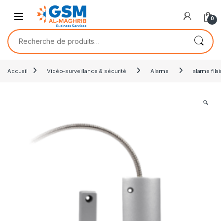
0
Accueil
Vidéo-surveillance & sécurité
Alarme
alarme filai
🔍