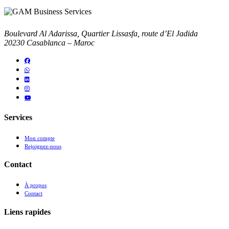
b
o
x
Boulevard Al Adarissa, Quartier Lissasfa, route d’El Jadida
I
20230 Casablanca – Maroc
t
e
m
s
*
Services
Mon compte
Rejoignez-nous
Contact
À propos
Contact
Liens rapides