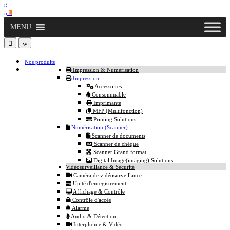
0
MENU
Nos produits
Impression & Numérisation
Impression
Accessoires
Consommable
Imprimante
MFP (Multifonction)
Printing Solutions
Numérisation (Scanner)
Scanner de documents
Scanner de chèque
Scanner Grand format
Digital Image(imaging) Solutions
Vidéosurveillance & Sécurité
Caméra de vidéosurveillance
Unité d'enregistrement
Affichage & Contrôle
Contrôle d'accès
Alarme
Audio & Détection
Interphonie & Vidéo