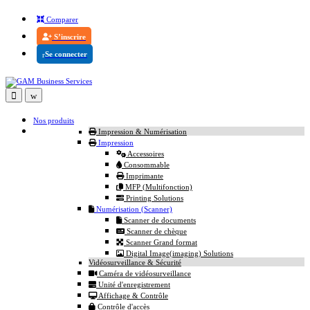
Comparer
S’inscrire
Se connecter
Nos produits
Impression & Numérisation
Impression
Accessoires
Consommable
Imprimante
MFP (Multifonction)
Printing Solutions
Numérisation (Scanner)
Scanner de documents
Scanner de chèque
Scanner Grand format
Digital Image(imaging) Solutions
Vidéosurveillance & Sécurité
Caméra de vidéosurveillance
Unité d'enregistrement
Affichage & Contrôle
Contrôle d'accès