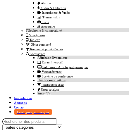
Alarme
Audio & Détection
Interphonie & Vidéo
Transmission
Ezviz
Accessoire
Téléphonie & connectivité
Smartphone
Tablette
Objet connecté
Routeur et point d’accès
Accessoires
Affichage Dynamique
Écran Interactif
Solutions d'Affichage dynamique
Visiconférence
Système de conférence
Health care solutions
Purificateur d'air
Photocatalyse
Smart TV
Nos solutions
À propos
Contact
Catalogues par marques
Search for: