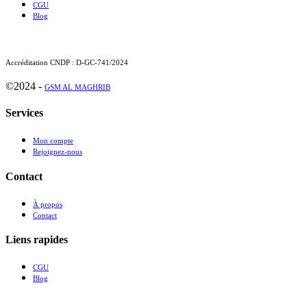
CGU
Blog
Accréditation CNDP : D-GC-741/2024
©2024 -
GSM AL MAGHRIB
Services
Mon compte
Rejoignez-nous
Contact
À propos
Contact
Liens rapides
CGU
Blog