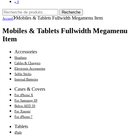
0
Recherche
Recherche
pour :
Mobiles & Tablets Fullwidth Megamenu Item
Accueil
Mobiles & Tablets Fullwidth Megamenu
Item
Accessories
Headsets
Cables & Chargers
Electronic Accessories
Selfie Sticks
Internal Batteries
Cases & Covers
For iPhone X
For Samsung S9
Below AED 59
For Xiaomi
For iPhone 7
Tablets
iPads