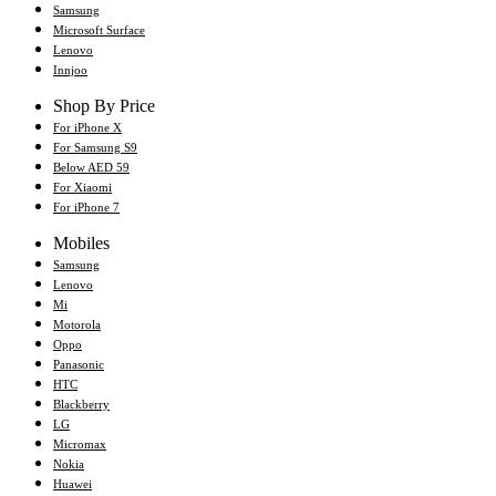
Samsung
Microsoft Surface
Lenovo
Innjoo
Shop By Price
For iPhone X
For Samsung S9
Below AED 59
For Xiaomi
For iPhone 7
Mobiles
Samsung
Lenovo
Mi
Motorola
Oppo
Panasonic
HTC
Blackberry
LG
Micromax
Nokia
Huawei