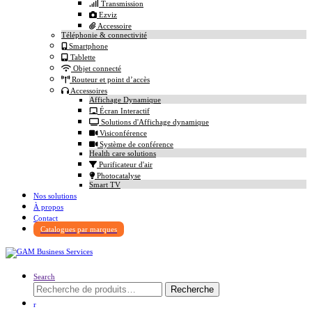
Transmission
Ezviz
Accessoire
Téléphonie & connectivité
Smartphone
Tablette
Objet connecté
Routeur et point d’accès
Accessoires
Affichage Dynamique
Écran Interactif
Solutions d'Affichage dynamique
Visiconférence
Système de conférence
Health care solutions
Purificateur d'air
Photocatalyse
Smart TV
Nos solutions
À propos
Contact
Catalogues par marques
Search
Recherche
Recherche
pour :