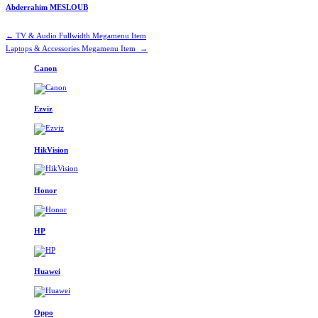
Abderrahim MESLOUB
Navigation
←
TV & Audio Fullwidth Megamenu Item
Laptops & Accessories Megamenu Item
→
de
Brands Carousel
Canon
l’article
Ezviz
HikVision
Honor
HP
Huawei
Oppo