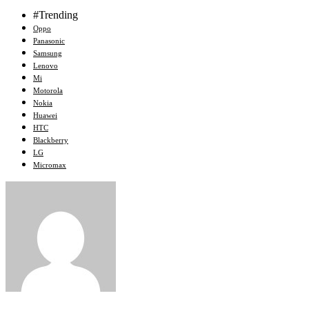
#Trending
Oppo
Panasonic
Samsung
Lenovo
Mi
Motorola
Nokia
Huawei
HTC
Blackberry
LG
Micromax