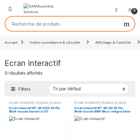
0
Accueil
Vidéo-surveillance & sécurité
Affichage & Contrôle
Ecran interactif
9 résultats affichés
Filters
Ecran interactif
,
Ecrans
,
Ecrans
Ecran interactif
,
Ecrans
,
Ecrans
Interactifs
Interactifs
Ecran Interactif 65” 4K DLED 40 Pts
Ecran Interactif 65” 4K LED 45 Pts
Multi-touche Serie Eco DS-
Multi-touche 8MP Micro intégré Serie
D5B65RB/EL
Pro DS-D5C65RB/B