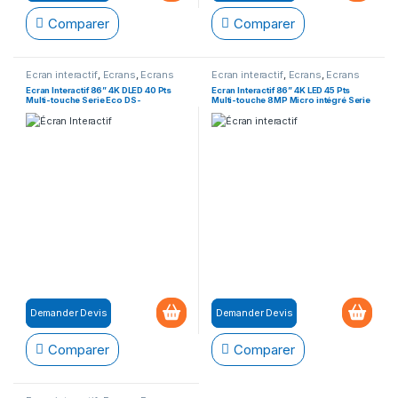
Comparer
Comparer
Ecran interactif
,
Ecrans
,
Ecrans
Ecran interactif
,
Ecrans
,
Ecrans
Interactifs
Interactifs
Ecran Interactif 86” 4K DLED 40 Pts
Ecran Interactif 86” 4K LED 45 Pts
Multi-touche Serie Eco DS-
Multi-touche 8MP Micro intégré Serie
D5B86RB/EL
Pro DS-D5C86RB/B
Demander Devis
Demander Devis
Comparer
Comparer