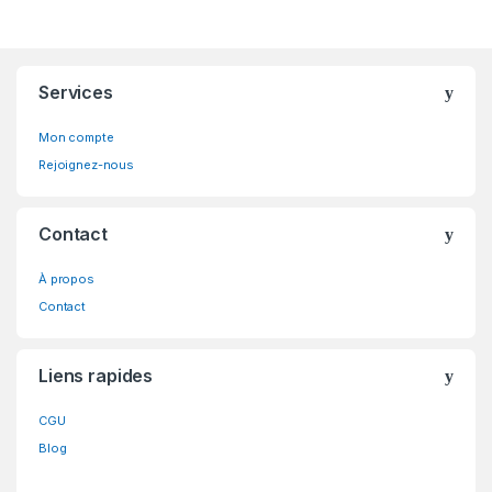
Brands Carousel
Services
Mon compte
Rejoignez-nous
Contact
À propos
Contact
Liens rapides
CGU
Blog