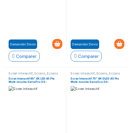
Demander Devis
Demander Devis
Comparer
Comparer
Ecran interactif
,
Ecrans
,
Ecrans
Ecran interactif
,
Ecrans
,
Ecrans
Interactifs
Interactifs
Ecran Interactif 65” 4K LED 45 Pts
Ecran Interactif 75” 4K DLED 40 Pts
Multi-touche Serie Pro DS-
Multi-touche Serie Eco DS-
D5C65RB/A
D5B75RB/EL