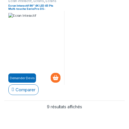
Ecran interactif
,
Ecrans
,
Ecrans
Interactifs
Ecran Interactif 86” 4K LED 45 Pts
Multi-touche Serie Pro DS-
D5C86RB/A
Demander Devis
Comparer
9 résultats affichés